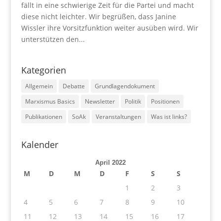
fällt in eine schwierige Zeit für die Partei und macht
diese nicht leichter. Wir begrüßen, dass Janine
Wissler ihre Vorsitzfunktion weiter ausüben wird. Wir
unterstützen den...
Kategorien
Allgemein
Debatte
Grundlagendokument
Marxismus Basics
Newsletter
Politik
Positionen
Publikationen
SoAk
Veranstaltungen
Was ist links?
Kalender
April 2022
M
D
M
D
F
S
S
1
2
3
4
5
6
7
8
9
10
11
12
13
14
15
16
17