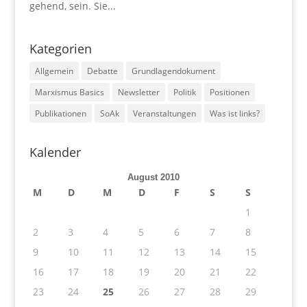
gehend, sein. Sie...
Kategorien
Allgemein
Debatte
Grundlagendokument
Marxismus Basics
Newsletter
Politik
Positionen
Publikationen
SoAk
Veranstaltungen
Was ist links?
Kalender
August 2010
M
D
M
D
F
S
S
1
2
3
4
5
6
7
8
9
10
11
12
13
14
15
16
17
18
19
20
21
22
23
24
25
26
27
28
29