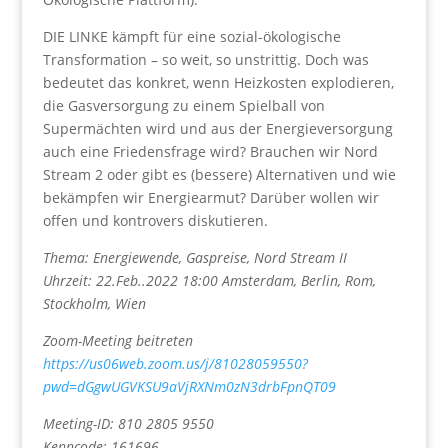
DIE LINKE kämpft für eine sozial-ökologische
Transformation – so weit, so unstrittig. Doch was
bedeutet das konkret, wenn Heizkosten explodieren,
die Gasversorgung zu einem Spielball von
Supermächten wird und aus der Energieversorgung
auch eine Friedensfrage wird? Brauchen wir Nord
Stream 2 oder gibt es (bessere) Alternativen und wie
bekämpfen wir Energiearmut? Darüber wollen wir
offen und kontrovers diskutieren.
Thema: Energiewende, Gaspreise, Nord Stream II
Uhrzeit: 22.Feb..2022 18:00 Amsterdam, Berlin, Rom,
Stockholm, Wien
Zoom-Meeting beitreten
https://us06web.zoom.us/j/81028059550?
pwd=dGgwUGVKSU9aVjRXNm0zN3drbFpnQT09
Meeting-ID: 810 2805 9550
Kenncode: 161696