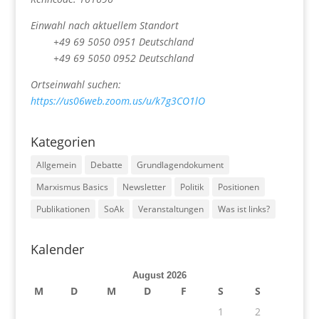
Einwahl nach aktuellem Standort
+49 69 5050 0951 Deutschland
+49 69 5050 0952 Deutschland
Ortseinwahl suchen:
https://us06web.zoom.us/u/k7g3CO1lO
Kategorien
Allgemein
Debatte
Grundlagendokument
Marxismus Basics
Newsletter
Politik
Positionen
Publikationen
SoAk
Veranstaltungen
Was ist links?
Kalender
August 2026
M
D
M
D
F
S
S
1
2