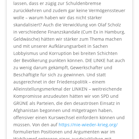
lassen, dass er zügig zur Schuldenbremse
zurückkehren und zudem gar keine Vermögenssteuer
wolle – warum haben wir das nicht stärker
skandalisiert? Auch die Verwicklung von Olaf Scholz
in verschiedene Finanzskandale (Cum Ex in Hamburg,
Geldwäsche) hätten wir stärker zum Thema machen
und mit unserer Aufklärungsarbeit in Sachen
Lobbyismus und Korruption bei breiten Schichten
der Bevölkerung punkten können. DIE LINKE hat auch
zu wenig darum gekämpft, Gewerkschafter und
Beschäftigte für sich zu gewinnen. Und statt
ausgerechnet in der Friedenspolitik – einem
Alleinstellungsmerkmal der LINKEN – weitreichende
Kompromisse anzudeuten hätten wir von SPD und
GRÜNE als Parteien, die den desaströsen Einsatz in
Afghanistan begonnen und mitgetragen haben,
offensiver einen Kurswechsel einfordern können und
müssen. Von den auf
https://nie-wieder-krieg.org/
formulierten Positionen und Argumenten war im
Wahlkampf entgegen eines ausdrücklichen mit