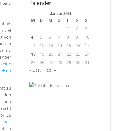
Kalender
l eine
Januar 2021
M
D
M
D
F
S
S
hl bis
1
2
3
h viel
ng von
4
5
6
7
8
9
10
uch in
11
12
13
14
15
16
17
nzerne
18
19
20
21
22
23
24
Länder
25
26
27
28
29
30
31
 keine
« Dez.
Feb. »
weisen
nft zu
h den
fachen
nicht
vor 25
t hat
.
Rutsch