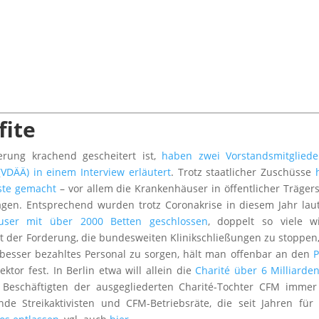
fite
rung krachend gescheitert ist,
haben zwei Vorstandsmitgliede
VDÄÄ) in einem Interview erläutert
. Trotz staatlicher Zuschüsse
uste gemacht
– vor allem die Krankenhäuser in öffentlicher Trägers
ragen. Entsprechend wurden trotz Coronakrise in diesem Jahr la
äuser mit über 2000 Betten geschlossen
, doppelt so viele w
mit der Forderung, die bundesweiten Klinikschließungen zu stoppen
 besser bezahltes Personal zu sorgen, hält man offenbar an den
P
ktor fest. In Berlin etwa will allein die
Charité über 6 Milliarde
n Beschäftigten der ausgegliederten Charité-Tochter CFM imme
de Streikaktivisten und CFM-Betriebsräte, die seit Jahren für