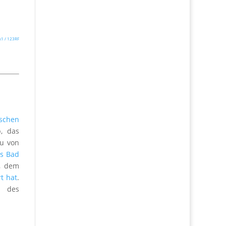
1 / 123RF
ischen
p, das
au von
us Bad
l, dem
t hat
.
n des