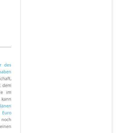
r des
haben
chaft,
ut dem
ie im
, kann
länen
n Euro
r noch
 einen