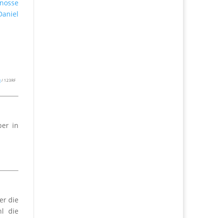
enosse
Daniel
g
/ 123RF
ber in
er die
l die