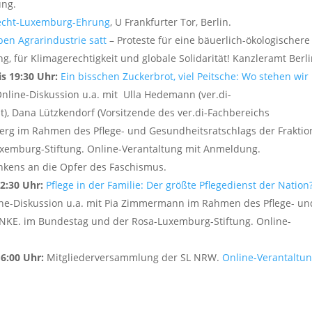
ung.
echt-Luxemburg-Ehrung
, U Frankfurter Tor, Berlin.
ben Agrarindustrie satt
– Proteste für eine bäuerlich-ökologischere
g, für Klimagerechtigkeit und globale Solidarität! Kanzleramt Berli
is 19:30 Uhr:
Ein bisschen Zuckerbrot, viel Peitsche: Wo stehen wir
nline-Diskussion u.a. mit Ulla Hedemann (ver.di-
t), Dana Lützkendorf (Vorsitzende des ver.di-Fachbereichs
erg im Rahmen des Pflege- und Gesundheitsratschlags der Fraktio
xemburg-Stiftung. Online-Verantaltung mit Anmeldung.
kens an die Opfer des Faschismus.
12:30 Uhr:
Pflege in der Familie: Der größte Pflegedienst der Nation
nline-Diskussion u.a. mit Pia Zimmermann im Rahmen des Pflege- un
LINKE. im Bundestag und der Rosa-Luxemburg-Stiftung. Online-
16:00 Uhr:
Mitgliederversammlung der SL NRW.
Online-Verantaltu