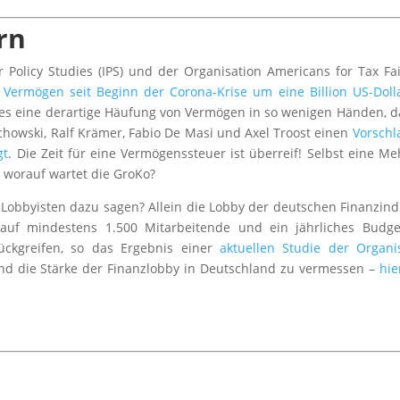
rn
r Policy Studies (IPS) und der Organisation Americans for Tax Fa
 Vermögen seit Beginn der Corona-Krise um eine Billion US-Doll
 es eine derartige Häufung von Vermögen in so wenigen Händen, da
howski, Ralf Krämer, Fabio De Masi und Axel Troost einen
Vorschl
gt
. Die Zeit für eine Vermögenssteuer ist überreif! Selbst eine Me
o worauf wartet die GroKo?
he Lobbyisten dazu sagen? Allein die Lobby der deutschen Finanzind
n auf mindestens 1.500 Mitarbeitende und ein jährliches Budg
ückgreifen, so das Ergebnis einer
aktuellen Studie der Organi
 und die Stärke der Finanzlobby in Deutschland zu vermessen –
hie