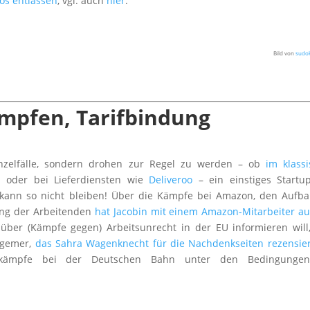
os entlassen
, vgl. auch
hier
.
Bild von
sudok
mpfen, Tarifbindung
Einzelfälle, sondern drohen zur Regel zu werden – ob
im klass
n
oder bei Lieferdiensten wie
Deliveroo
– ein einstiges Startu
s kann so nicht bleiben! Über die Kämpfe bei Amazon, den Aufb
zung der Arbeitenden
hat Jacobin mit einem Amazon-Mitarbeiter a
über (Kämpfe gegen) Arbeitsunrecht in der EU informieren wil
ügemer,
das Sahra Wagenknecht für die Nachdenkseiten rezensier
itskämpfe bei der Deutschen Bahn unter den Bedingunge