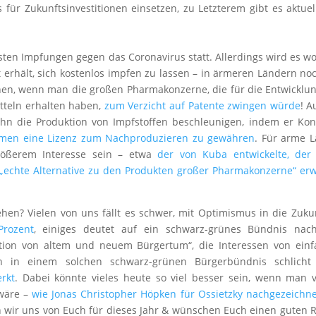
ür Zukunftsinvestitionen einsetzen, zu Letzterem gibt es aktuel
ten Impfungen gegen das Coronavirus statt. Allerdings wird es wo
erhält, sich kostenlos impfen zu lassen – in ärmeren Ländern noc
ehen, wenn man die großen Pharmakonzerne, die für die Entwicklu
itteln erhalten haben,
zum Verzicht auf Patente zwingen würde
! A
hn die Produktion von Impfstoffen beschleunigen, indem er Ko
men eine Lizenz zum Nachproduzieren zu gewähren
. Für arme 
größerem Interesse sein – etwa
der von Kuba entwickelte, der
 „echte Alternative zu den Produkten großer Pharmakonzerne“ er
hen? Vielen von uns fällt es schwer, mit Optimismus in die Zuku
Prozent
, einiges deutet auf ein schwarz-grünes Bündnis nac
tion von altem und neuem Bürgertum“, die Interessen von ein
n in einem solchen schwarz-grünen Bürgerbündnis schlicht 
rkt
. Dabei könnte vieles heute so viel besser sein, wenn man 
 wäre –
wie Jonas Christopher Höpken für Ossietzky nachgezeichne
 wir uns von Euch für dieses Jahr & wünschen Euch einen guten 