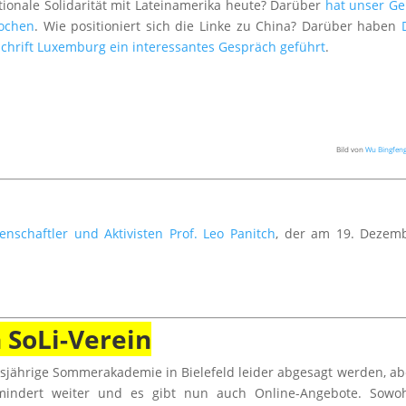
ionale Solidarität mit Lateinamerika heute? Darüber
hat unser G
rochen
. Wie positioniert sich die Linke zu China? Darüber haben
tschrift Luxemburg ein interessantes Gespräch geführt
.
Bild von
Wu Bingfen
nschaftler und Aktivisten Prof. Leo Panitch
, der am 19. Dezem
 SoLi-Verein
jährige Sommerakademie in Bielefeld leider abgesagt werden, ab
rmindert weiter und es gibt nun auch Online-Angebote. Sowoh