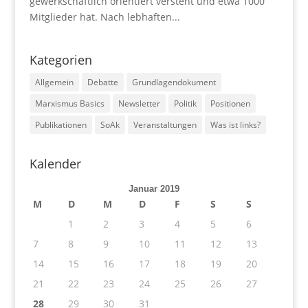
gewerkschaftlich orientiert versteht und etwa 1000
Mitglieder hat. Nach lebhaften...
Kategorien
Allgemein
Debatte
Grundlagendokument
Marxismus Basics
Newsletter
Politik
Positionen
Publikationen
SoAk
Veranstaltungen
Was ist links?
Kalender
Januar 2019
M
D
M
D
F
S
S
1
2
3
4
5
6
7
8
9
10
11
12
13
14
15
16
17
18
19
20
21
22
23
24
25
26
27
28
29
30
31