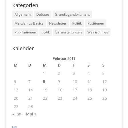
Kategorien
Allgemein
Debatte
Grundlagendokument
Marxismus Basics
Newsletter
Politik
Positionen
Publikationen
SoAk
Veranstaltungen
Was ist links?
Kalender
Februar 2017
M
D
M
D
F
S
S
1
2
3
4
5
6
7
8
9
10
11
12
13
14
15
16
17
18
19
20
21
22
23
24
25
26
27
28
« Jan.
Mai »